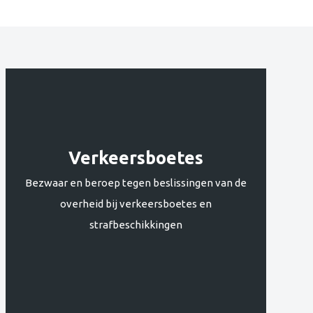
In
de
media
Contact
Verkeersboetes
Bezwaar en beroep tegen beslissingen van de
overheid bij verkeersboetes en
strafbeschikkingen