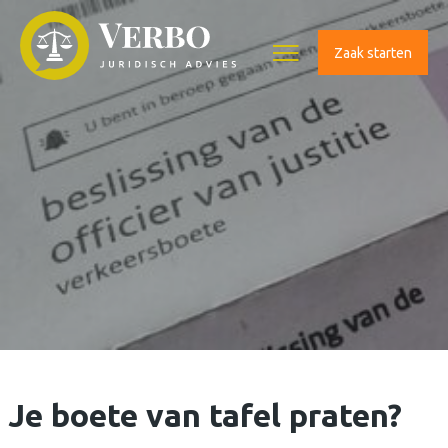
Zaak starten
Home
Over
ons
Onze
diensten
Het
laatste
Je boete van tafel praten?
nieuws