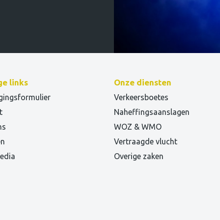
e links
Onze diensten
gingsformulier
Verkeersboetes
t
Naheffingsaanslagen
ns
WOZ & WMO
en
Vertraagde vlucht
edia
Overige zaken