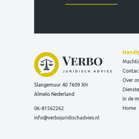
Handig
Machti
Contac
Over o
Slangemuur 40 7609 XH
Dienst
Almelo Nederland
In de m
Home
06-81562262
info@verbojuridischadvies.nl