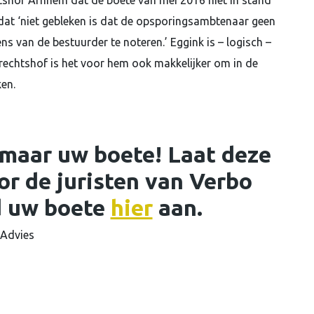
chtshof Arnhem dat de boete van mei 2016 niet in stand
op dat ‘niet gebleken is dat de opsporingsambtenaar geen
s van de bestuurder te noteren.’ Eggink is – logisch –
gerechtshof is het voor hem ook makkelijker om in de
en.
omaar uw boete! Laat deze
or de juristen van Verbo
d uw boete
hier
aan.
 Advies