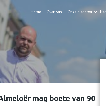
Home
Over ons
Onze diensten
Het
Almeloër mag boete van 90