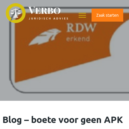
Zaak starten
Home
Over
ons
Onze
diensten
Het
laatste
Blog – boete voor geen APK
nieuws